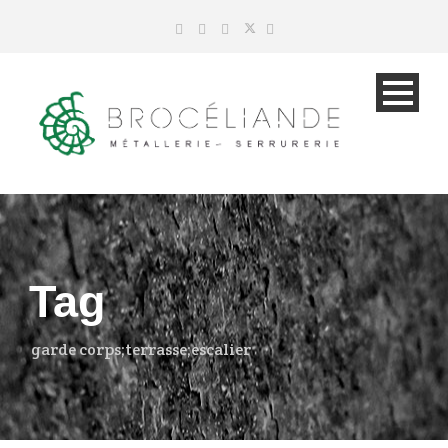
Tag
garde corps;terrasse;escalier