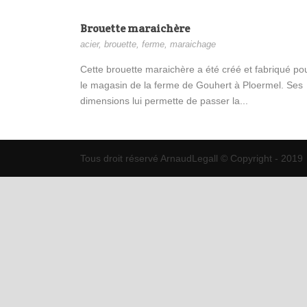
Brouette maraichère
acier
,
brouette
,
ferme
,
maraichage
Cette brouette maraichère a été créé et fabriqué po
le magasin de la ferme de Gouhert à Ploermel. Ses
dimensions lui permette de passer la...
Tous droit réservé ArnaudLegall © Copyright - 2019