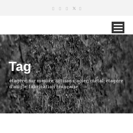
Tag
étagère; sur mesure; artisans; acier; métal; étagére
d'angle; fabrication française