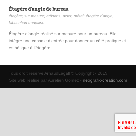
Étagère d’angle de bureau
étagère; sur mesure; artisans; acier; métal; étagére d'angle;
fabrication française
Étagère d’angle réalisé sur mesure pour un bureau. Elle
intègre une console d’entrée pour donner un côté pratique et
esthétique à l’étagère.
Tous droit réservé ArnaudLegall © Copyright - 2019
Site web réalisé par Aurelien Gomez -
neografix-creation.com