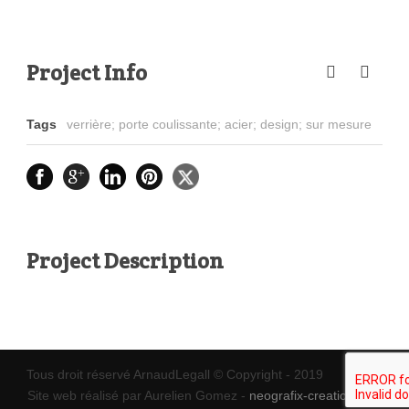
Project Info
Tags
verrière; porte coulissante; acier; design; sur mesure
Project Description
Tous droit réservé ArnaudLegall © Copyright - 2019
Site web réalisé par Aurelien Gomez -
neografix-creation.com